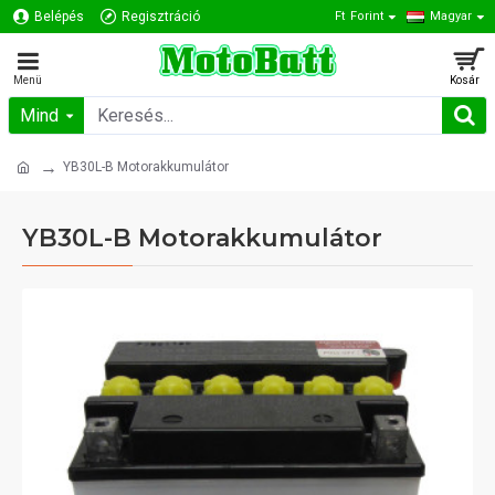
Belépés
Regisztráció
Ft
Forint
Magyar
Mind
YB30L-B Motorakkumulátor
YB30L-B Motorakkumulátor