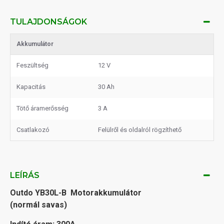
TULAJDONSÁGOK
Akkumulátor
Feszültség
12 V
Kapacitás
30 Ah
Tötő áramerősség
3 A
Csatlakozó
Felülről és oldalról rögzíthető
LEÍRÁS
Outdo YB30L-B Motorakkumulátor
(normál savas)